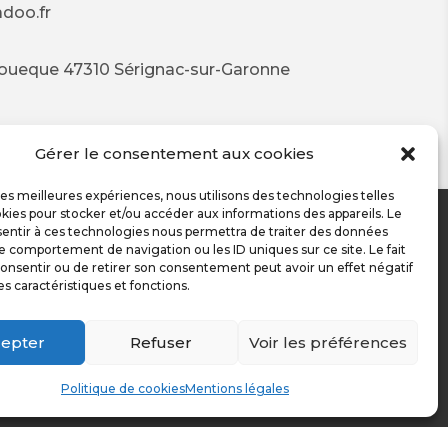
doo.fr
coueque 47310 Sérignac-sur-Garonne
Gérer le consentement aux cookies
 les meilleures expériences, nous utilisons des technologies telles
kies pour stocker et/ou accéder aux informations des appareils. Le
sentir à ces technologies nous permettra de traiter des données
le comportement de navigation ou les ID uniques sur ce site. Le fait
RÉALISATION
onsentir ou de retirer son consentement peut avoir un effet négatif
es caractéristiques et fonctions.
epter
Refuser
Voir les préférences
Politique de cookies
Mentions légales