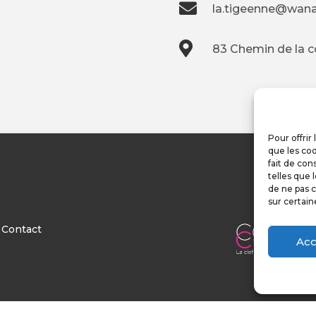

la.tigeenne@wana

83 Chemin de la 
Pour offrir
que les coo
fait de con
telles que 
de ne pas c
sur certain
Contact
Acc
Recherches fréquentes