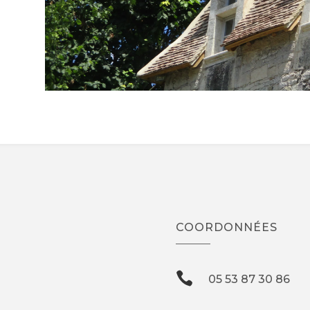
COORDONNÉES

05
53
87
30
86